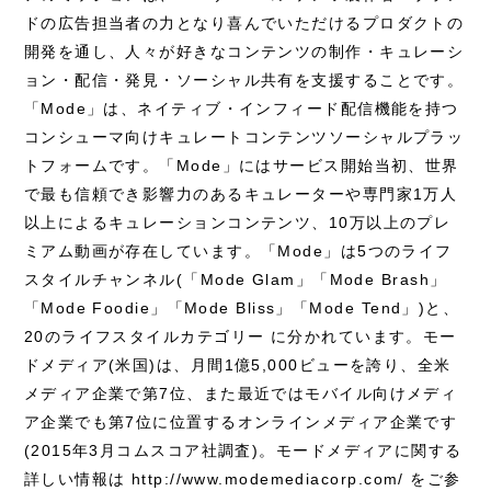
ドの広告担当者の力となり喜んでいただけるプロダクトの
開発を通し、人々が好きなコンテンツの制作・キュレーシ
ョン・配信・発見・ソーシャル共有を支援することです。
「Mode」は、ネイティブ・インフィード配信機能を持つ
コンシューマ向けキュレートコンテンツソーシャルプラッ
トフォームです。「Mode」にはサービス開始当初、世界
で最も信頼でき影響力のあるキュレーターや専門家1万人
以上によるキュレーションコンテンツ、10万以上のプレ
ミアム動画が存在しています。「Mode」は5つのライフ
スタイルチャンネル(「Mode Glam」「Mode Brash」
「Mode Foodie」「Mode Bliss」「Mode Tend」)と、
20のライフスタイルカテゴリー に分かれています。モー
ドメディア(米国)は、月間1億5,000ビューを誇り、全米
メディア企業で第7位、また最近ではモバイル向けメディ
ア企業でも第7位に位置するオンラインメディア企業です
(2015年3月コムスコア社調査)。モードメディアに関する
詳しい情報は http://www.modemediacorp.com/ をご参